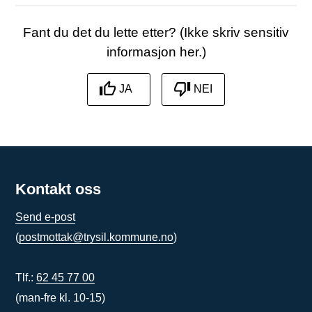
Fant du det du lette etter? (Ikke skriv sensitiv
informasjon her.)
JA
NEI
Kontakt oss
Send e-post
(
postmottak@trysil.kommune.no
)
Tlf.:
62 45 77 00
(man-fre kl. 10-15)