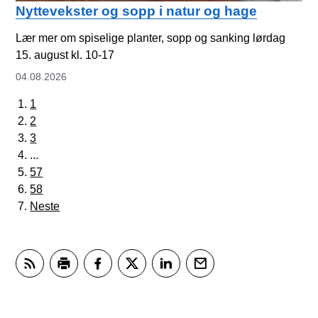
Nyttevekster og sopp i natur og hage
Lær mer om spiselige planter, sopp og sanking lørdag
15. august kl. 10-17
04.08.2026
1
2
3
...
57
58
Neste
Abonner på RSS
Skriv ut
Del på Facebook
Del på Twitter
Del på LinkedIn
Tips en venn