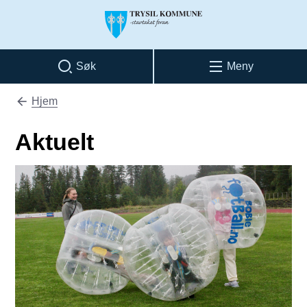
Trysil kommune
Søk
Meny
Hjem
Du er her:
Aktuelt