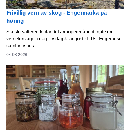
Frivillig vern av skog - Engermarka på
høring
Statsforvalteren Innlandet arrangerer åpent møte om
verneforslaget i dag, tirsdag 4. august kl. 18 i Engerneset
samfunnshus.
04.08.2026