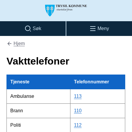
Trysil kommune
Søk
Meny
Hjem
Du er her:
Vakttelefoner
Tjeneste
Telefonnummer
Ambulanse
113
Brann
110
Politi
112