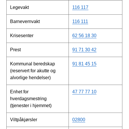
Legevakt
116 117
Barnevernvakt
116 111
Krisesenter
62 56 18 30
Prest
91 71 30 42
Kommunal beredskap
91 81 45 15
(reservert for akutte og
alvorlige hendelser)
Enhet for
47 77 77 10
hverdagsmestring
(tjenester i hjemmet)
Viltpåkjørsler
02800