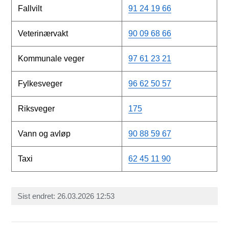
Fallvilt
91 24 19 66
Veterinærvakt
90 09 68 66
Kommunale veger
97 61 23 21
Fylkesveger
96 62 50 57
Riksveger
175
Vann og avløp
90 88 59 67
Taxi
62 45 11 90
Sist endret
26.03.2026 12:53