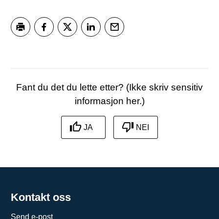
Skriv ut
Del på Facebook
Del på Twitter
Del på LinkedIn
Tips en venn
Fant du det du lette etter? (Ikke skriv sensitiv
informasjon her.)
JA
NEI
Kontakt oss
Send e-post