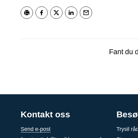
Skriv ut
Del på Facebook
Del på Twitter
Del på LinkedIn
Tips en venn
Fant du d
Kontakt oss
Besø
Send e-post
Trysil r