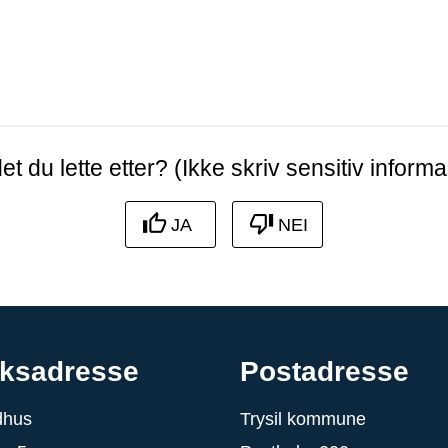
et du lette etter? (Ikke skriv sensitiv informa
JA
NEI
ksadresse
Postadresse
ådhus
Trysil kommune