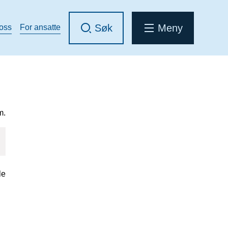
Søk
Meny
 oss
For ansatte
m.
le