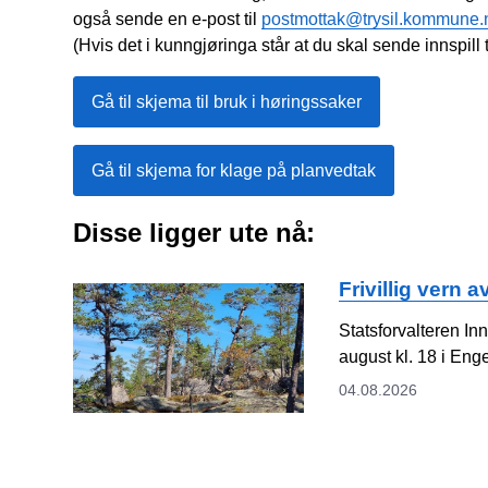
også sende en e-post til
postmottak@trysil.kommune.
(Hvis det i kunngjøringa står at du skal sende innspill ti
Gå til skjema til bruk i høringssaker
Gå til skjema for klage på planvedtak
Disse ligger ute nå:
Frivillig vern
Statsforvalteren In
august kl. 18 i En
04.08.2026