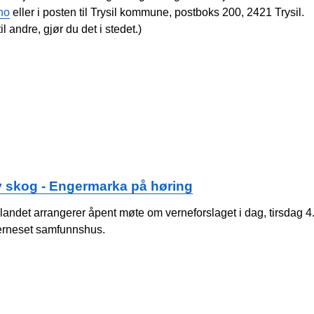
no
eller i posten til Trysil kommune, postboks 200, 2421 Trysil.
l andre, gjør du det i stedet.)
 av skog - Engermarka på høring
nlandet arrangerer åpent møte om verneforslaget i dag, tirsdag 4
gerneset samfunnshus.