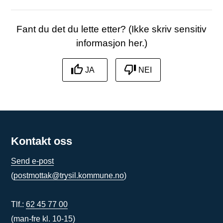
Fant du det du lette etter? (Ikke skriv sensitiv
informasjon her.)
JA
NEI
Kontakt oss
Send e-post
(
postmottak@trysil.kommune.no
)
Tlf.:
62 45 77 00
(man-fre kl. 10-15)