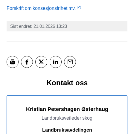
Forskrift om konsesjonsfrihet mv.
Sist endret
21.01.2026 13:23
Skriv ut
Del på Facebook
Del på Twitter
Del på LinkedIn
Tips en venn
Kontakt oss
Kristian Petershagen Østerhaug
Landbruksveileder skog
Landbruksavdelingen