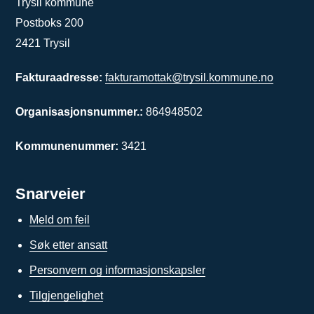
Trysil kommune
Postboks 200
2421 Trysil
Fakturaadresse:
fakturamottak@trysil.kommune.no
Organisasjonsnummer.:
864948502
Kommunenummer:
3421
Snarveier
Meld om feil
Søk etter ansatt
Personvern og informasjonskapsler
Tilgjengelighet