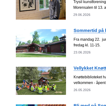
Trysil kunstforenin
Morensalen til 13. 
29.06.2026
Sommertid på b
Fra mandag 22. juni
fredag kl. 11-15.
23.06.2026
Vellykket Knøt
Knøttebiblioteket 
velkommen - åpent
26.05.2026
Bli med på So