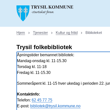
Trysil kommune
Hjem
Tjenester
Kultur og fritid
Biblioteket
Du er her:
Trysil folkebibliotek
Åpningstider bemannet bibliotek:
Mandag-onsdag kl. 11-15.30
Torsdag kl. 11-18
Fredag kl. 11-15.30
Sommeråpent kl. 11-15 hver ukedag i perioden 22. jun
Kontaktinfo:
Telefon:
62 45 77 75
E-post:
bibliotek@trysil.kommune.no