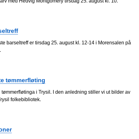
 arv med Hedvig Montgomery tirsdag 25. august kl. 10.
eltreff
te barseltreff er tirsdag 25. august kl. 12-14 i Morensalen på
.
te tømmerfløting
 tømmerfløtinga i Trysil. I den anledning stiller vi ut bilder av
Trysil folkebibliotek.
oner