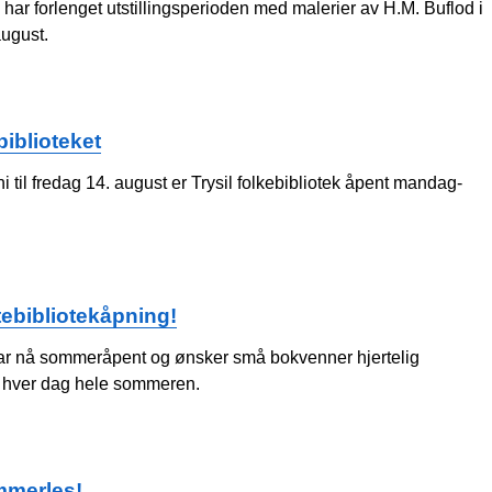
g har forlenget utstillingsperioden med malerier av H.M. Buflod i
august.
iblioteket
 til fredag 14. august er Trysil folkebibliotek åpent mandag-
tebibliotekåpning!
har nå sommeråpent og ønsker små bokvenner hjertelig
 hver dag hele sommeren.
mmerles!