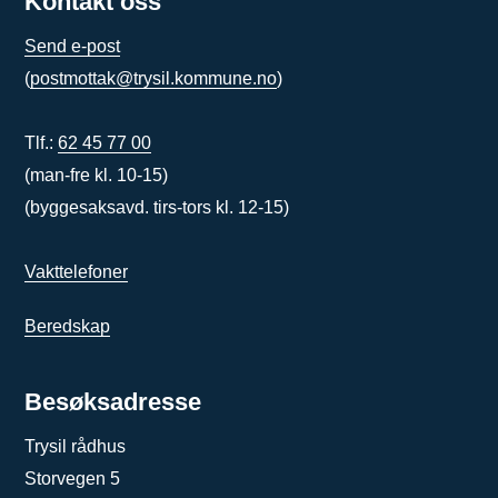
Kontakt oss
Send e-post
(
postmottak@trysil.kommune.no
)
Tlf.:
62 45 77 00
(man-fre kl. 10-15)
(byggesaksavd. tirs-tors kl. 12-15)
Vakttelefoner
Beredskap
Besøksadresse
Trysil rådhus
Storvegen 5