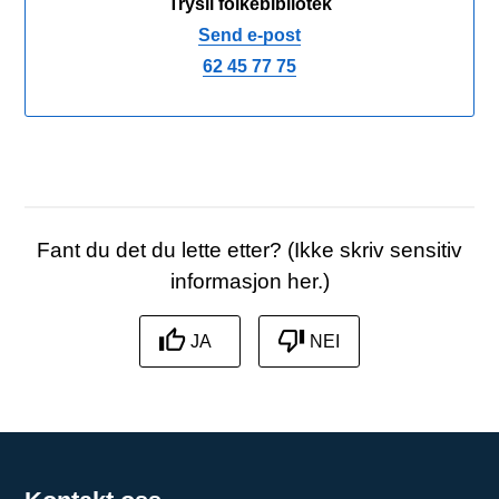
Trysil folkebibliotek
Send e-post
62 45 77 75
Fant du det du lette etter? (Ikke skriv sensitiv
informasjon her.)
JA
NEI