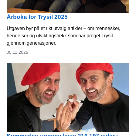
Årboka for Trysil 2025
Utgaven byr på et rikt utvalg artikler – om mennesker,
hendelser og utviklingstrekk som har preget Trysil
gjennom generasjoner.
05.11.2025
Sommerles-ungene leste 216 197 sider i