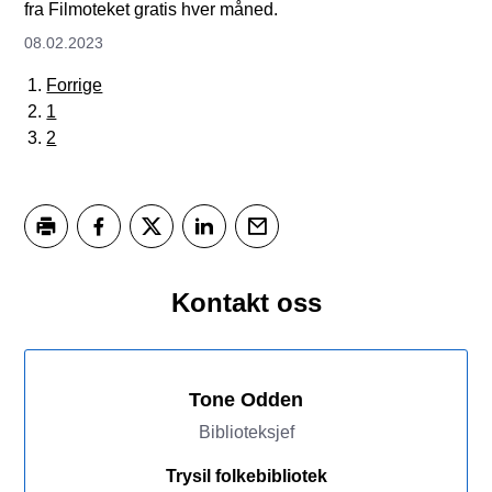
fra Filmoteket gratis hver måned.
08.02.2023
Forrige
1
2
Skriv ut
Del på Facebook
Del på Twitter
Del på LinkedIn
Tips en venn
Kontakt oss
Tone Odden
Biblioteksjef
Trysil folkebibliotek