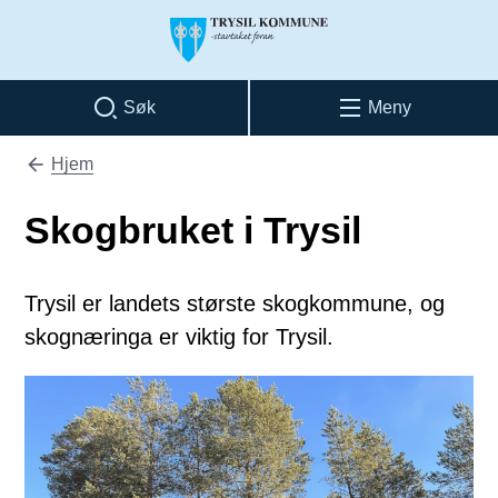
Trysil kommune
Søk
Meny
Hjem
Du er her:
Skogbruket i Trysil
Trysil er landets største skogkommune, og
skognæringa er viktig for Trysil.