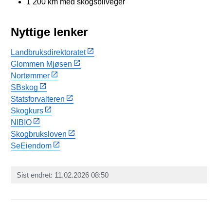
1 200 km med skogsbilveger
Nyttige lenker
Landbruksdirektoratet
Glommen Mjøsen
Nortømmer
SBskog
Statsforvalteren
Skogkurs
NIBIO
Skogbruksloven
SeEiendom
Sist endret
11.02.2026 08:50