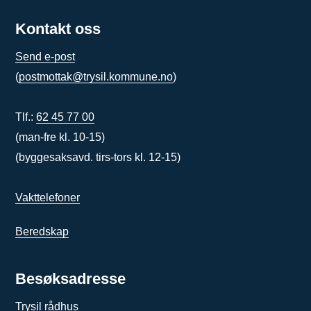
Kontakt oss
Send e-post
(
postmottak@trysil.kommune.no
)
Tlf.:
62 45 77 00
(man-fre kl. 10-15)
(byggesaksavd. tirs-tors kl. 12-15)
Vakttelefoner
Beredskap
Besøksadresse
Trysil rådhus