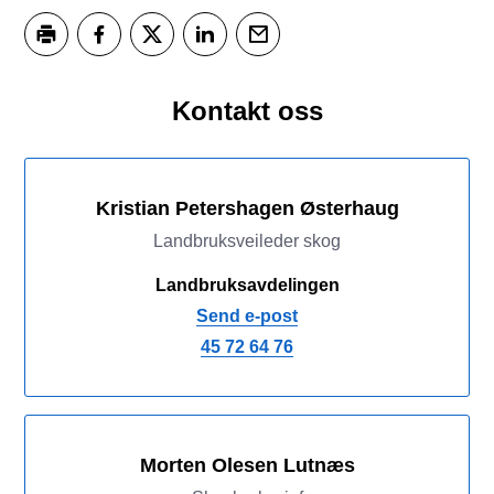
Skriv ut
Del på Facebook
Del på Twitter
Del på LinkedIn
Tips en venn
Kontakt oss
Kristian Petershagen Østerhaug
Landbruksveileder skog
Landbruksavdelingen
Send e-post
45 72 64 76
Morten Olesen Lutnæs