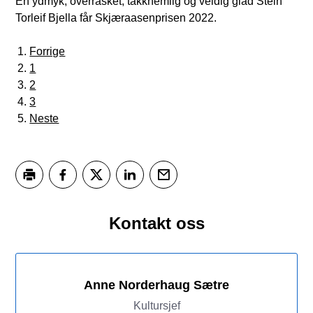
En ydmyk, overrasket, takknemlig og veldig glad Stein
Torleif Bjella får Skjæraasenprisen 2022.
Forrige
1
2
3
Neste
Skriv ut
Del på Facebook
Del på Twitter
Del på LinkedIn
Tips en venn
Kontakt oss
Anne Norderhaug Sætre
Kultursjef