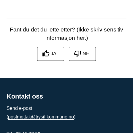
Skriv ut
Del på Facebook
Del på Twitter
Del på LinkedIn
Tips en venn
Fant du det du lette etter? (Ikke skriv sensitiv
informasjon her.)
JA
NEI
Kontakt oss
Send e-post
(
postmottak@trysil.kommune.no
)