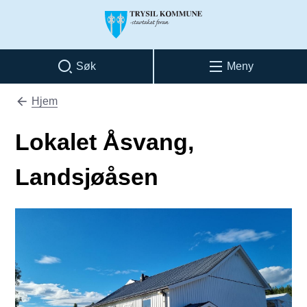
Trysil kommune
Søk
Meny
Hjem
Du er her:
Lokalet Åsvang,
Landsjøåsen