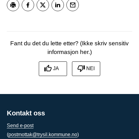
Skriv ut
Del på Facebook
Del på Twitter
Del på LinkedIn
Tips en venn
Fant du det du lette etter? (Ikke skriv sensitiv
informasjon her.)
JA
NEI
Kontakt oss
Send e-post
(
postmottak@trysil.kommune.no
)