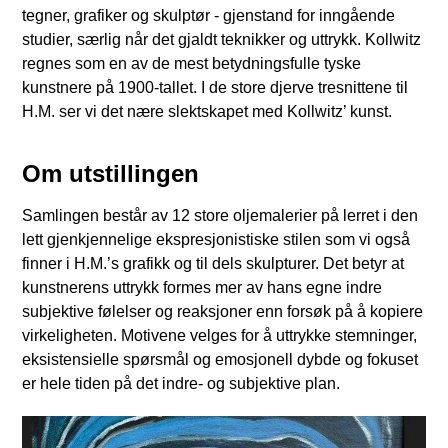
tegner, grafiker og skulptør - gjenstand for inngående
studier, særlig når det gjaldt teknikker og uttrykk. Kollwitz
regnes som en av de mest betydningsfulle tyske
kunstnere på 1900-tallet. I de store djerve tresnittene til
H.M. ser vi det nære slektskapet med Kollwitz’ kunst.
Om utstillingen
Samlingen består av 12 store oljemalerier på lerret i den
lett gjenkjennelige ekspresjonistiske stilen som vi også
finner i H.M.’s grafikk og til dels skulpturer. Det betyr at
kunstnerens uttrykk formes mer av hans egne indre
subjektive følelser og reaksjoner enn forsøk på å kopiere
virkeligheten. Motivene velges for å uttrykke stemninger,
eksistensielle spørsmål og emosjonell dybde og fokuset
er hele tiden på det indre- og subjektive plan.