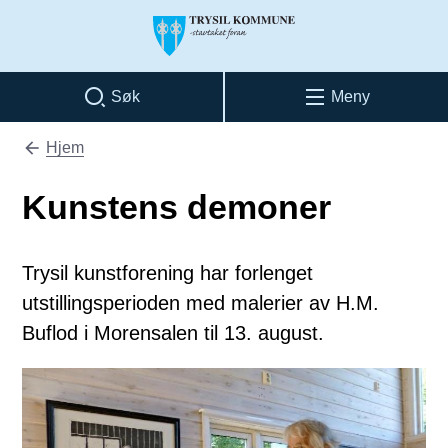
Trysil kommune
Søk
Meny
Hjem
Du er her:
Kunstens demoner
Trysil kunstforening har forlenget
utstillingsperioden med malerier av H.M.
Buflod i Morensalen til 13. august.