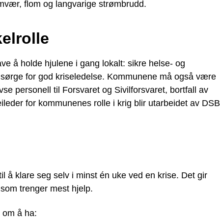
emvær, flom og langvarige strømbrudd.
lrolle
e å holde hjulene i gang lokalt: sikre helse- og
r og sørge for god kriseledelse. Kommunene må også være
e personell til Forsvaret og Sivilforsvaret, bortfall av
veileder for kommunenes rolle i krig blir utarbeidet av DS
il å klare seg selv i minst én uke ved en krise. Det gir
 som trenger mest hjelp.
 om å ha: