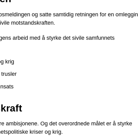
apsmeldingen og satte samtidig retningen for en omleggi
sivile motstandskraften.
gens arbeid med å styrke det sivile samfunnets
g krig
trusler
nnsats
kraft
gjøre ambisjonene. Og det overordnede målet er å styrke
tspolitiske kriser og krig.