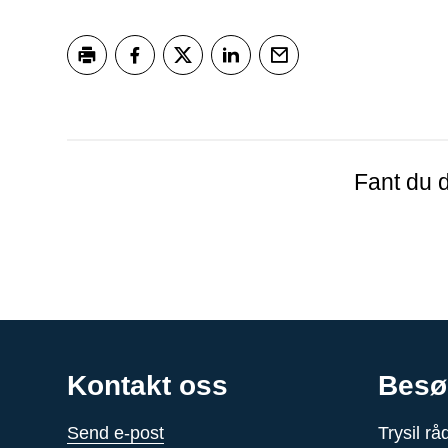
Skriv ut
Del på Facebook
Del på Twitter
Del på LinkedIn
Tips en venn
Fant du d
Kontakt oss
Besø
Send e-post
Trysil r