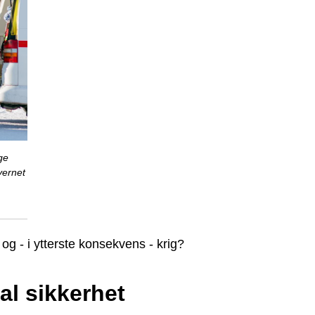
ge
vernet
e og - i ytterste konsekvens - krig?
al sikkerhet