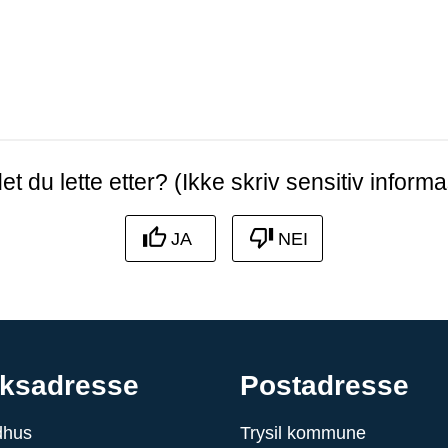
et du lette etter? (Ikke skriv sensitiv informa
JA
NEI
ksadresse
Postadresse
ådhus
Trysil kommune