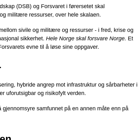
dskap (DSB) og Forsvaret i førersetet skal
 og militære ressurser, over hele skalaen.
mellom sivile og militære og ressurser - i fred, krise og
nasjonal sikkerhet.
Hele Norge skal forsvare Norge.
Et
orsvarets evne til å løse sine oppgaver.
r
ering, hybride angrep mot infrastruktur og sårbarheter i
er uforutsigbar og risikofylt verden.
p må gjennomsyre samfunnet på en annen måte enn på
gen