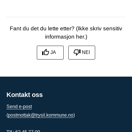
Abonner på RSS
Skriv ut
Del på Facebook
Del på Twitter
Del på LinkedIn
Tips en venn
Fant du det du lette etter? (Ikke skriv sensitiv
informasjon her.)
JA
NEI
Kontakt oss
Send e-post
(
postmottak@trysil.kommune.no
)