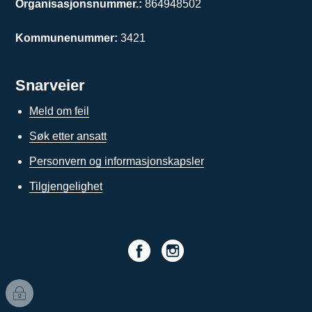
Organisasjonsnummer.:
864948502
Kommunenummer:
3421
Snarveier
Meld om feil
Søk etter ansatt
Personvern og informasjonskapsler
Tilgjengelighet
I