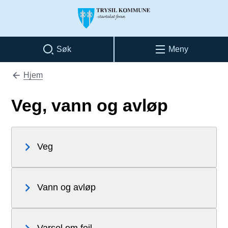
Trysil kommune
Søk
Meny
Hjem
Du er her:
Veg, vann og avløp
Veg
Vann og avløp
Varsel om feil