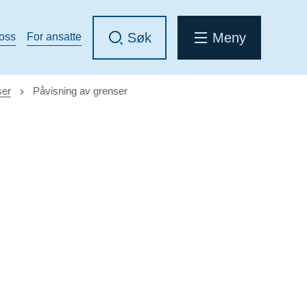
Søk
Meny
 oss
For ansatte
ser
Påvisning av grenser