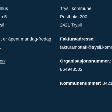
ådhus
Trysil kommune
en 5
Postboks 200
sil
2421 Trysil
t er åpent mandag-fredag
Fakturaadresse:
.
fakturamottak@trysil.ko
gen
Organisasjonsnummer.:
864948502
Kommunenummer:
342