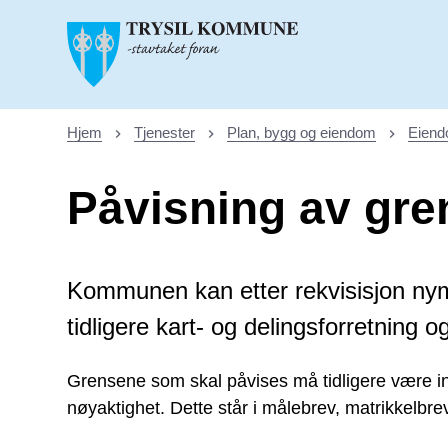
Trysil kommune
Hjem
Tjenester
Plan, bygg og eiendom
Eien
Du er her:
Påvisning av gre
Kommunen kan etter rekvisisjon nyme
tidligere kart- og delingsforretning 
Grensene som skal påvises må tidligere være in
nøyaktighet. Dette står i målebrev, matrikkelbrev