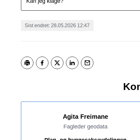
Kan jeg klage?
Sist endret
28.05.2026 12:47
Skriv ut
Del på Facebook
Del på Twitter
Del på LinkedIn
Tips en venn
Kon
Agita Freimane
Fagleder geodata
Plan- og byggesaksavdelingen