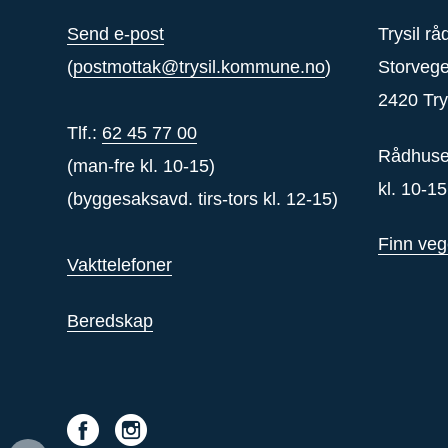
Send e-post
Trysil r
(
postmottak@trysil.kommune.no
)
Storveg
2420 Try
Tlf.:
62 45 77 00
Rådhuse
(man-fre kl. 10-15)
kl. 10-15
(byggesaksavd. tirs-tors kl. 12-15)
Finn ve
Vakttelefoner
Beredskap