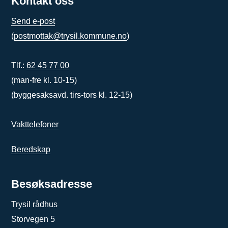
Kontakt oss
Send e-post
(
postmottak@trysil.kommune.no
)
Tlf.:
62 45 77 00
(man-fre kl. 10-15)
(byggesaksavd. tirs-tors kl. 12-15)
Vakttelefoner
Beredskap
Besøksadresse
Trysil rådhus
Storvegen 5