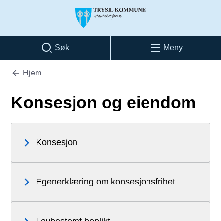
Trysil kommune
Søk
Meny
Hjem
Du er her:
Konsesjon og eiendom
Konsesjon
Egenerklæring om konsesjonsfrihet
Lovbestemt boplikt