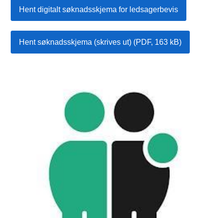
Hent digitalt søknadsskjema for ledsagerbevis
Hent søknadsskjema (skrives ut)
(PDF, 163 kB)