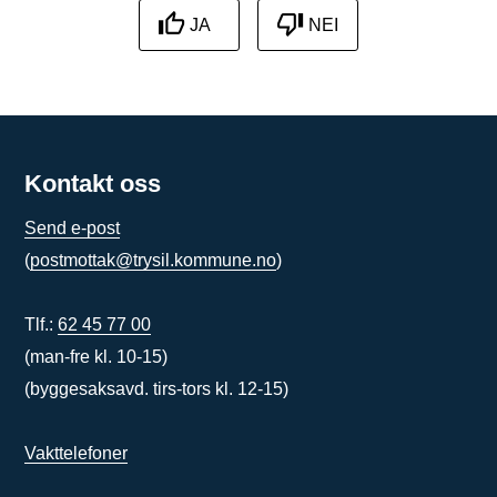
JA
NEI
Kontakt oss
Send e-post
(
postmottak@trysil.kommune.no
)
Tlf.:
62 45 77 00
(man-fre kl. 10-15)
(byggesaksavd. tirs-tors kl. 12-15)
Vakttelefoner