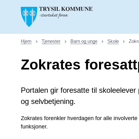
Trysil kommune
Hjem
Tjenester
Barn og unge
Skole
Zokra
Du er her:
Zokrates foresatt
Portalen gir foresatte til skoleelever 
og selvbetjening.
Zokrates forenkler hverdagen for alle involvert
funksjoner.