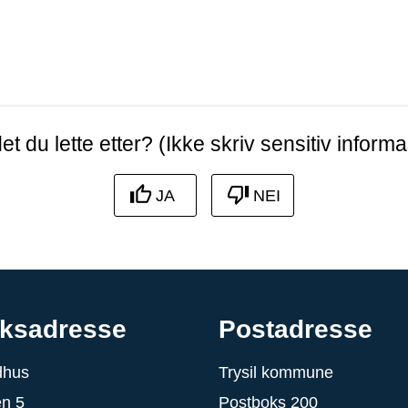
et du lette etter? (Ikke skriv sensitiv informa
JA
NEI
ksadresse
Postadresse
ådhus
Trysil kommune
en 5
Postboks 200