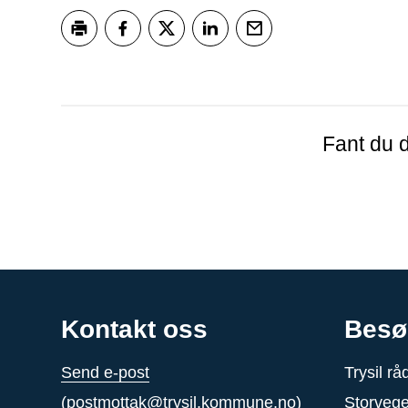
Skriv ut
Del på Facebook
Del på Twitter
Del på LinkedIn
Tips en venn
Fant du d
Kontakt oss
Besø
Send e-post
Trysil r
(
postmottak@trysil.kommune.no
)
Storveg