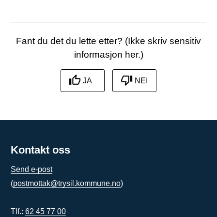
Fant du det du lette etter? (Ikke skriv sensitiv
informasjon her.)
JA
NEI
Kontakt oss
Send e-post
(
postmottak@trysil.kommune.no
)
Tlf.:
62 45 77 00