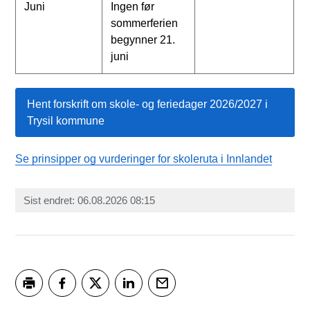
Juni
Ingen før
sommerferien
begynner 21.
juni
Hent forskrift om skole- og feriedager 2026/2027 i
Trysil kommune
Se prinsipper og vurderinger for skoleruta i Innlandet
Sist endret
06.08.2026 08:15
Skriv ut
Del på Facebook
Del på Twitter
Del på LinkedIn
Tips en venn