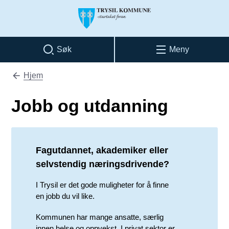
Trysil kommune
Søk
Meny
Hjem
Du er her:
Jobb og utdanning
Fagutdannet, akademiker eller
selvstendig næringsdrivende?
I Trysil er det gode muligheter for å finne
en jobb du vil like.
Kommunen har mange ansatte, særlig
innen helse og oppvekst. I privat sektor er