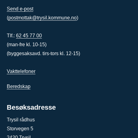
Send e-post
(
postmottak@trysil.kommune.no
)
Tlf.:
62 45 77 00
(man-fre kl. 10-15)
(byggesaksavd. tirs-tors kl. 12-15)
Vakttelefoner
Beredskap
Besøksadresse
Trysil rådhus
Storvegen 5
2420 Trysil