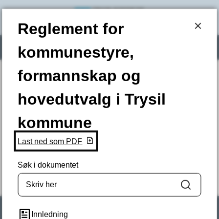
Trysil kommune
Reglement for kommunestyre, formann
Reglement for
Søk
Meny
kommunestyre,
formannskap og
Hjem
Du er her:
hovedutvalg i Trysil
Fant du det du lette etter? (Ikke skriv sensitiv
kommune
informasjon her.)
Last ned som PDF
JA
NEI
Søk i dokumentet
Søk
Innledning