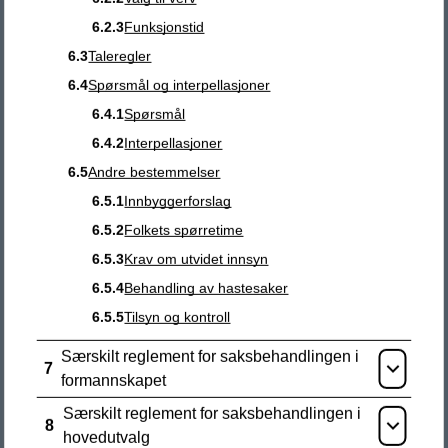
2420 Trysil
6.2.3
Funksjonstid
6.3
Taleregler
Rådhuset er åpent mandag-fredag kl. 10-15.
6.4
Spørsmål og interpellasjoner
6.4.1
Spørsmål
Finn vegen
6.4.2
Interpellasjoner
6.5
Andre bestemmelser
Postadresse
6.5.1
Innbyggerforslag
6.5.2
Folkets spørretime
Trysil kommune
6.5.3
Krav om utvidet innsyn
Postboks 200
6.5.4
Behandling av hastesaker
2421 Trysil
6.5.5
Tilsyn og kontroll
Fakturaadresse:
fakturamottak@trysil.kommune.no
Særskilt reglement for saksbehandlingen i
7
Åpne
formannskapet
Organisasjonsnummer.:
864948502
Særskilt reglement for saksbehandlingen i
8
Kommunenummer:
3421
Åpne
hovedutvalg