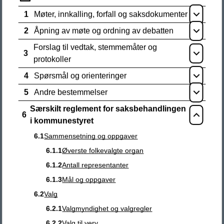
Kontakt oss
1
Møter, innkalling, forfall og saksdokumenter
Åpne
Send e-post
2
Åpning av møte og ordning av debatten
Åpne
(
postmottak@trysil.kommune.no
)
Forslag til vedtak, stemmemåter og
3
Åpne
protokoller
Tlf.:
62 45 77 00
4
Spørsmål og orienteringer
Åpne
(man-fre kl. 10-15)
5
Andre bestemmelser
Åpne
(byggesaksavd. tirs-tors kl. 12-15)
Særskilt reglement for saksbehandlingen
6
Lukk
i kommunestyret
Vakttelefoner
6.1
Sammensetning og oppgaver
6.1.1
Øverste folkevalgte organ
Beredskap
6.1.2
Antall representanter
6.1.3
Mål og oppgaver
Besøksadresse
6.2
Valg
Trysil rådhus
6.2.1
Valgmyndighet og valgregler
Storvegen 5
6.2.2
Valg til verv