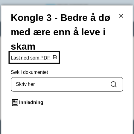
Trysil kommune
Kongle 3 - Bedre å dø med ære enn å 
Kongle 3 - Bedre å dø
Søk
Meny
med ære enn å leve i
skam
Hjem
Du er her:
Last ned som PDF
Fant du det du lette etter? (Ikke skriv sensitiv
Søk i dokumentet
informasjon her.)
Søk
JA
NEI
Innledning