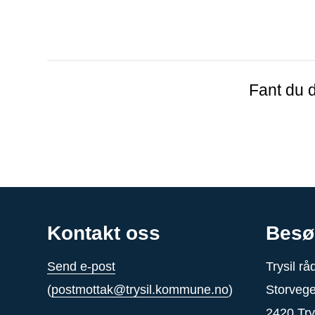
Fant du d
Kontakt oss
Besø
Send e-post
Trysil r
(
postmottak@trysil.kommune.no
)
Storveg
2420 Try