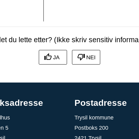
et du lette etter? (Ikke skriv sensitiv informa
JA
NEI
ksadresse
Postadresse
ådhus
Trysil kommune
en 5
Postboks 200
sil
2421 Trysil