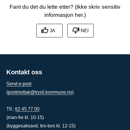
f
Fant du det du lette etter? (Ikke skriv sensitiv
i
informasjon her.)
l
(
JA
NEI
.
i
c
s
)
Kontakt oss
Send e-post
(
postmottak@trysil.kommune.no
)
Tlf.:
62 45 77 00
(man-fre kl. 10-15)
(byggesaksavd. tirs-tors kl. 12-15)