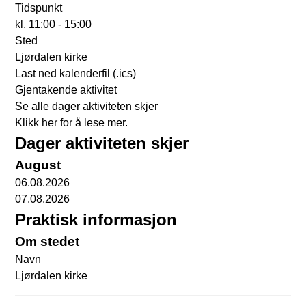
Tidspunkt
kl. 11:00 - 15:00
Sted
Ljørdalen kirke
L
Last ned kalenderfil (.ics)
a
Gjentakende aktivitet
s
Se alle dager aktiviteten skjer
t
Klikk her for å lese mer.
n
Dager aktiviteten skjer
e
August
d
06.08.2026
k
07.08.2026
a
Praktisk informasjon
l
e
Om stedet
n
Navn
d
Ljørdalen kirke
e
r